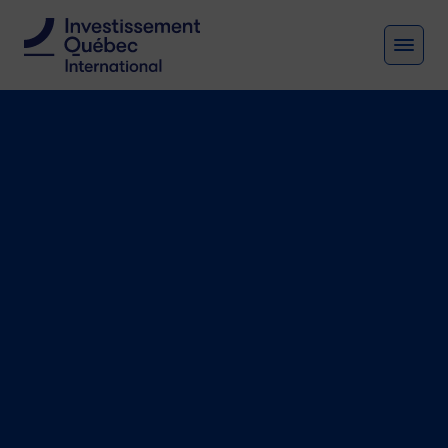
MEN
Votre
expansion
prend
racine au Québec
Investissement Québec International
est le partenaire stratégique des
entreprises qui souhaitent s’implanter,
sélectionner les bons fournisseurs et,
ainsi, se projeter à long terme en
Amérique du Nord.