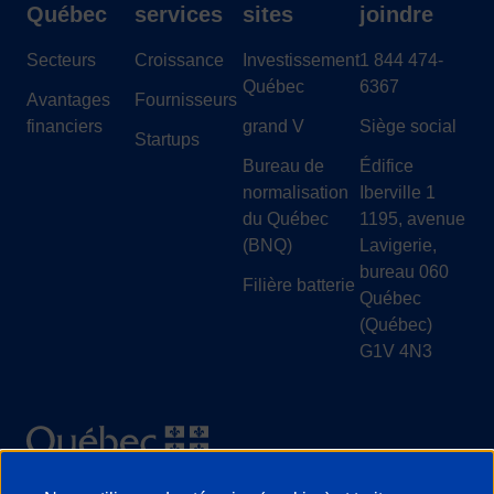
Québec
services
sites
joindre
Secteurs
Croissance
Investissement
1 844 474-
Québec
6367
Avantages
Fournisseurs
financiers
grand V
Siège social
Startups
Bureau de
Édifice
normalisation
Iberville 1
du Québec
1195, avenue
(BNQ)
Lavigerie,
bureau 060
Filière batterie
Québec
(Québec)
G1V 4N3