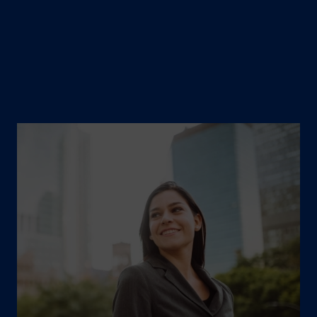
De l’évaluation initiale à la croissance
durable, nous tenons compte des enjeux
opérationnels, humains et économiques
propres à chacun de vos projets.
Image