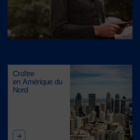
Image
Croître
en Amérique du
Nord