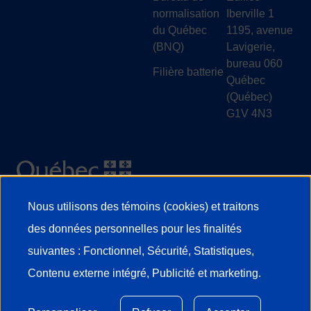
normalisation
Iberville 1
du Québec
1195, avenue
(BNQ)
Lavigerie,
bureau 060
Filière batterie
Québec
(Québec)
G1V 4N3
Nous utilisons des témoins (cookies) et traitons
Utilisation
des données personnelles pour les finalités
des
suivantes : Fonctionnel, Sécurité, Statistiques,
© 2026 Investissement Québec
données
Contenu externe intégré, Publicité et marketing.
personnelles
Accessibilité
Conditions d'utilisation