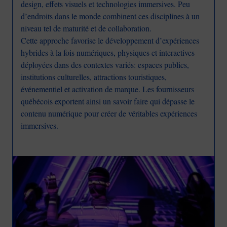
design, effets visuels et technologies immersives. Peu
d’endroits dans le monde combinent ces disciplines à un
niveau tel de maturité et de collaboration.
Cette approche favorise le développement d’expériences
hybrides à la fois numériques, physiques et interactives
déployées dans des contextes variés: espaces publics,
institutions culturelles, attractions touristiques,
événementiel et activation de marque. Les fournisseurs
québécois exportent ainsi un savoir faire qui dépasse le
contenu numérique pour créer de véritables expériences
immersives.
Image