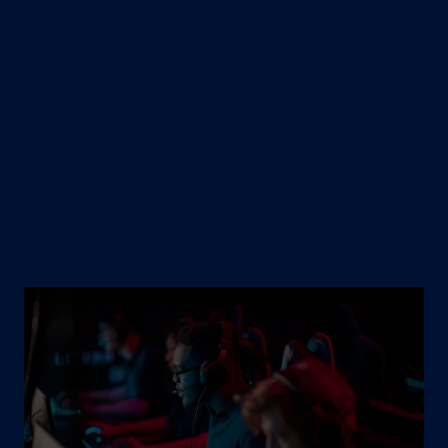
Le Québec s’impose comme l’un des principaux
pôles internationaux en matière de jeu vidéo, de
créativité numérique et d’expériences
immersives. Les fournisseurs québécois
combinent excellence créative, expertise
technologique et capacité de livraison sur des
projets de portée mondiale, tant dans le
divertissement interactif que dans les
expériences culturelles, événementielles et
urbaines.
Image