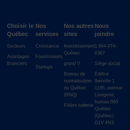
Choisir le
Nos
Nos autres
Nous
Québec
services
sites
joindre
Secteurs
Croissance
Investissement
1 844 474-
Québec
6367
Avantages
Fournisseurs
financiers
grand V
Siège social
Startups
Bureau de
Édifice
normalisation
Iberville 1
du Québec
1195, avenue
(BNQ)
Lavigerie,
bureau 060
Filière batterie
Québec
(Québec)
G1V 4N3